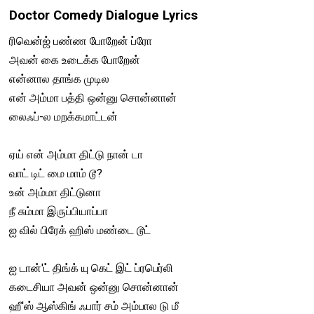
Doctor Comedy Dialogue Lyrics
ரிவென்ஜ் பண்ண போறேன் ப்ரோ
அவன் கை உடைக்க போறேன்
என்னால தாங்க முடில
என் அம்மா பத்தி ஒன்னு சொன்னான்
லைஃப்-ல மறக்கமாட்டன்
ஏய் என் அம்மா திட்டு நான் டா
வாட் டிட் மை மாம் டூ?
உன் அம்மா திட்டுனா
நீ சும்மா இருப்பியாப்பா
ஐ வில் பிரேக் ஹிஸ் மண்டை டூட்
ஐ டான்'ட் திங்க் யு கெட் இட் ப்ரபெர்லி
கடைசியா அவன் ஒன்னு சொன்னான்
ஹீ'ஸ் ஆஸ்கிங் ஃபார் சம் அம்பால டு மீ