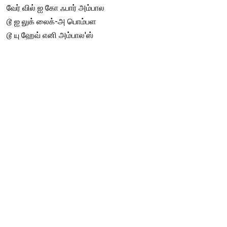
வேர் வில் ஐ கோ ஃபார் அம்பால
டூ ஐ லுக் லைக்-அ பொம்பள
டூ யு ஹேவ் எனி அம்பால'ஸ்