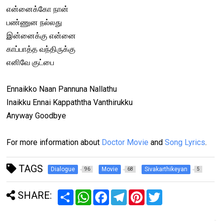
என்னைக்கோ நான்
பண்ணுன நல்லது
இன்னைக்கு என்னை
காப்பாத்த வந்திருக்கு
எனிவே குட்பை
Ennaikko Naan Pannuna Nallathu
Inaikku Ennai Kappaththa Vanthirukku
Anyway Goodbye
For more information about
Doctor Movie
and
Song Lyrics
.
TAGS
Dialogue
Movie
Sivakarthikeyan
96
68
5
SHARE:
S
W
F
T
P
T
h
h
a
e
i
w
a
a
c
l
n
i
r
t
e
e
t
t