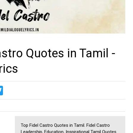
stro Quotes in Tamil -
rics
T
w
i
t
t
e
r
Top Fidel Castro Quotes in Tamil. Fidel Castro
Leadership, Education, Inspirational Tamil Quotes.