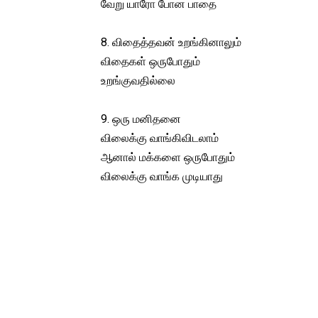
வேறு யாரோ போன பாதை
8. விதைத்தவன் உறங்கினாலும்
விதைகள் ஒருபோதும்
உறங்குவதில்லை
9. ஒரு மனிதனை
விலைக்கு வாங்கிவிடலாம்
ஆனால் மக்களை ஒருபோதும்
விலைக்கு வாங்க முடியாது