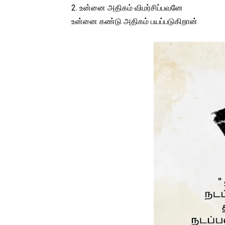
2. உன்னை அதிகம் விமர்சிப்பவனே
உன்னை கண்டு அதிகம் பயப்படுகிறான்