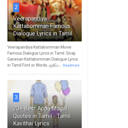
2
Veerapandiya
Kattabomman Famous
Dialogue Lyrics in Tamil
Veerapandiya Kattabomman Movie
Famous Dialogue Lyrics in Tamil. Sivaji
Ganesan Kattabomman Dialogue Lyrics
in Tamil Font or Words. குறிப்ப...
Readmore
3
20+ Best Appa Magal
Quotes in Tamil - Tamil
Kavithai Lyrics