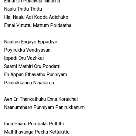
Ennai Un Pullaiyaa Ninachu
Naalu Thittu Thittu
Illai Naalu Adi Kooda Adichuko
Ennai Vittuttu Mattum Poidaatha
Naalam Engayo Eppadiyo
Poyirukka Vendiyavan
Ippadi Oru Vazhkai
Saami Mathiri Oru Pondatti
En Appan Ethavathu Punniyam
Panirukkannu Ninaikiren
Aen En Thankathuku Enna Koraichal
Naanumthaan Punniyam Panirukkanum
Inga Paaru Pombalai Puththi
Maththavanga Pecha Kettukittu