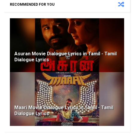
e
s
b
g
e
t
RECOMMENDED FOR YOU
A
o
r
r
e
p
o
a
e
r
p
k
m
s
t
Asuran Movie Dialogue Lyrics in Tamil - Tamil
Dialogue Lyrics
Maari Movie Dialogue Lyrics in Tamil - Tamil
Dialogue Lyrics