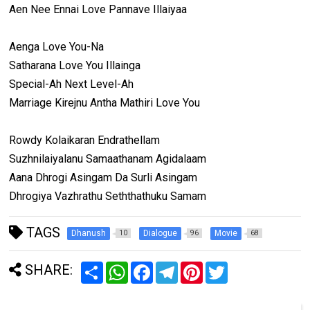
Aen Nee Ennai Love Pannave Illaiyaa
Aenga Love You-Na
Satharana Love You Illainga
Special-Ah Next Level-Ah
Marriage Kirejnu Antha Mathiri Love You
Rowdy Kolaikaran Endrathellam
Suzhnilaiyalanu Samaathanam Agidalaam
Aana Dhrogi Asingam Da Surli Asingam
Dhrogiya Vazhrathu Seththathuku Samam
TAGS
Dhanush
Dialogue
Movie
10
96
68
SHARE:
S
W
F
T
P
T
h
h
a
e
i
w
a
a
c
l
n
i
r
t
e
e
t
t