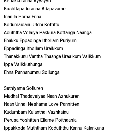
Kedakkuranna Ayyayyo
Kashttapaduranna Adapavame
Inanila Porna Enna
Kodumaidanu Utchi Kottittu
Aduththa Velaiya Pakkura Kottanga Naanga
Enakku Eppadinga Ithellam Puriyum
Eppadinga Ithellam Uraikkum
Thanakkunu Vantha Thaanga Uraaikum Valikkum
Ippa Valikkuthunga
Enna Pannanumnu Sollunga
Sathiyama Solluren
Mudhal Thadavaiyaa Naan Azhukuren
Naan Unnai Neshama Love Pannitten
Kudumbam Kulanthai Vazhkainu
Perusa Yoshitten Ellame Poithaanla
Ippakkoda Muththam Koduththu Kannu Kalankuna