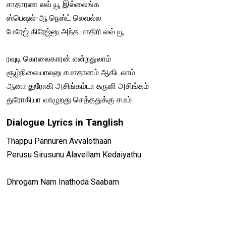
சாதாரண லவ் யூ இல்லைங்க
ஸ்பெஷல்-ஆ நெஸ்ட் லெவல்ல
மேரேஜ் கிரேஜ்னு அந்த மாதிரி லவ் யூ
ரவுடி கொலைகாரன் என்றதுலாம்
சூழ்நிலையாலனு சமாதானம் ஆகிடலாம்
ஆனா துரோகி அசிங்கம்டா சுருளி அசிங்கம்
துரோகியா வாழுறது செத்ததுக்கு சமம்
Dialogue Lyrics in Tanglish
Thappu Pannuren Avvalothaan
Perusu Sirusunu Alavellam Kedaiyathu
Dhrogam Nam Inathoda Saabam