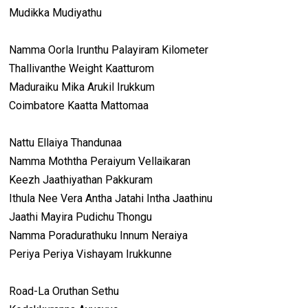
Mudikka Mudiyathu
Namma Oorla Irunthu Palayiram Kilometer
Thallivanthe Weight Kaatturom
Maduraiku Mika Arukil Irukkum
Coimbatore Kaatta Mattomaa
Nattu Ellaiya Thandunaa
Namma Moththa Peraiyum Vellaikaran
Keezh Jaathiyathan Pakkuram
Ithula Nee Vera Antha Jatahi Intha Jaathinu
Jaathi Mayira Pudichu Thongu
Namma Poradurathuku Innum Neraiya
Periya Periya Vishayam Irukkunne
Road-La Oruthan Sethu