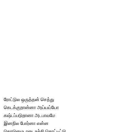
ரோட்டுல ஒருத்தன் செத்து
கெடக்குறான்னா அய்யய்யோ
கஷ்டப்படுறானா அடபாவமே
இனநில போர்னா என்ன
கொடுமைடானு உச்சி கொட்டிட்டு